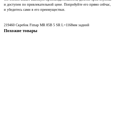
и доступен по привлекательной цене. Попробуйте его прямо сейчас,
и убедитесь сами в его преимуществах.
219460 Скребок Fimap MR 85B
5
SR
L=1168мм
задний
Похожие товары
Не указано
219451 Комплект с передним и задним скребком для Fimap My50B
3302 ₽
В корзину
Не указано