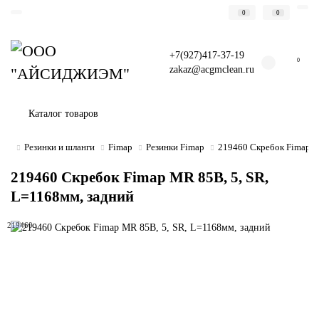
0
0
+7(927)417-37-19
0
zakaz@acgmclean.ru
Каталог товаров
Резинки и шланги
Fimap
Резинки Fimap
219460 Скребок Fimap M
219460 Скребок Fimap MR 85B, 5, SR,
L=1168мм, задний
219460