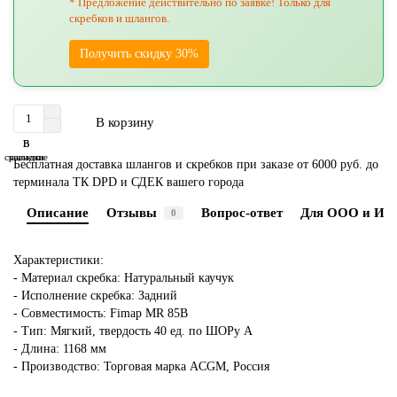
* Предложение действительно по заявке! Только для
скребков и шлангов.
Получить скидку 30%
В корзину
В
В
сравнение
закладки
Бесплатная доставка шлангов и скребков при заказе от 6000 руб. до
терминала ТК DPD и СДЕК вашего города
Описание
Отзывы
Вопрос-ответ
Для ООО и ИП
0
Характеристики:
- Материал скребка: Натуральный каучук
- Исполнение скребка: Задний
- Совместимость: Fimap MR 85B
- Тип: Мягкий, твердость 40 ед. по ШОРу А
- Длина: 1168 мм
- Производство: Торговая марка ACGM, Россия