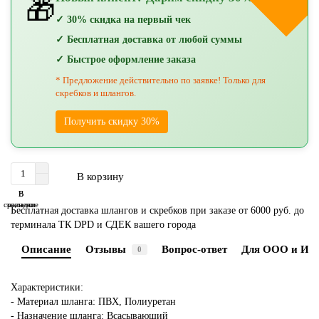
🎁
✓ 30% скидка на первый чек
✓ Бесплатная доставка от любой суммы
✓ Быстрое оформление заказа
* Предложение действительно по заявке! Только для
скребков и шлангов.
Получить скидку 30%
В корзину
В
В
сравнение
закладки
Бесплатная доставка шлангов и скребков при заказе от 6000 руб. до
терминала ТК DPD и СДЕК вашего города
Описание
Отзывы
Вопрос-ответ
Для ООО и ИП
0
Характеристики:
- Материал шланга: ПВХ, Полиуретан
- Назначение шланга: Всасывающий