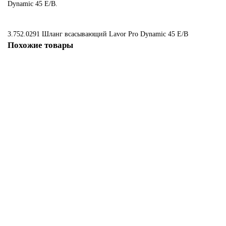
Dynamic 45 E/B.
3.752.0291 Шланг всасывающий Lavor Pro Dynamic 45 E/B
Похожие товары
5.511.1655
5.511.1655 Шланг слива грязной воды Lavor Free Evo Compact 50 E/B
3900 ₽
В корзину
5.511.0535