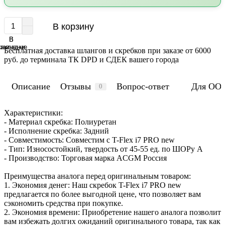
В корзину
В
В
равнение
закладки
Бесплатная доставка шлангов и скребков при заказе от 6000
руб. до терминала ТК DPD и СДЕК вашего города
Описание
Отзывы
Вопрос-ответ
Для ОО
0
Характеристики:
- Материал скребка: Полиуретан
- Исполнение скребка: Задний
- Совместимость: Совместим с T-Flex i7 PRO new
- Тип: Износостойкий, твердость от 45-55 ед. по ШОРу А
- Производство: Торговая марка ACGM Россия
Преимущества аналога перед оригинальным товаром:
1. Экономия денег: Наш скребок T-Flex i7 PRO new
предлагается по более выгодной цене, что позволяет вам
сэкономить средства при покупке.
2. Экономия времени: Приобретение нашего аналога позволит
вам избежать долгих ожиданий оригинального товара, так как