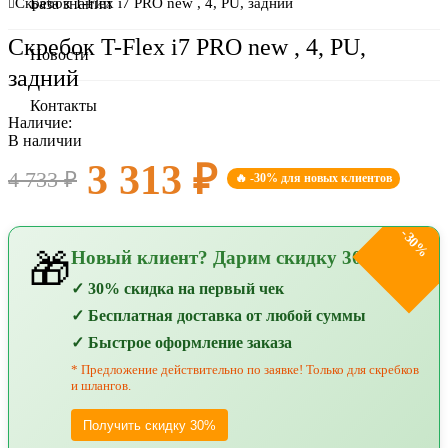
О компании
Скребок T-Flex i7 PRO new , 4, PU, задний
База знаний
Скребок T-Flex i7 PRO new , 4, PU,
Сертификаты
Новости
задний
Оплата и доставка
Контакты
Наличие:
В наличии
3 313 ₽
4 733 ₽
🔥 -30% для новых клиентов
-30%
Новый клиент? Дарим скидку 30%!
🎁
✓ 30% скидка на первый чек
✓ Бесплатная доставка от любой суммы
✓ Быстрое оформление заказа
* Предложение действительно по заявке! Только для скребков
и шлангов.
Получить скидку 30%