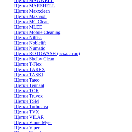
Щетки MAGWELL
Щетки MARSHELL
Щетки Maxxclean
Щетки Mazhaoli
Щетки MC Clean
Щетки MLEE
Щетки Mobile Cleaning
Щетки Nilfisk
Щетки Noblelift
Щетки Numatic
Щетки ROTOWASH (эскалатор)
Щетки Shelby Clean
Щетки T-Flex
Щетки TAREX
Щетки TASKI
Щетки Tateo
Щетки Tennant
Щетки TOR
Щетки Truvox
Щетки TSM
Щетки Turbolava
Щетки TVX
Щетки VILAR
Щетки VinnerMyer
Щетки Viper