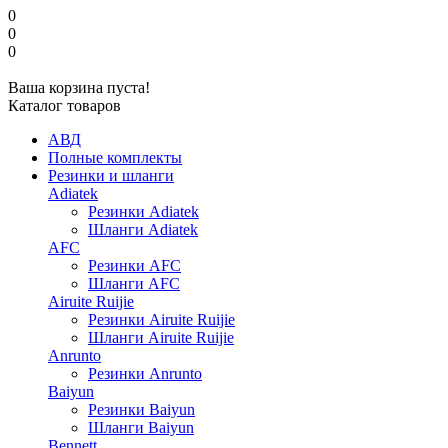
0
0
0
Ваша корзина пуста!
Каталог товаров
АВД
Полные комплекты
Резинки и шланги
Adiatek
Резинки Adiatek
Шланги Adiatek
AFC
Резинки AFC
Шланги AFC
Airuite Ruijie
Резинки Airuite Ruijie
Шланги Airuite Ruijie
Anrunto
Резинки Anrunto
Baiyun
Резинки Baiyun
Шланги Baiyun
Bennett