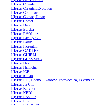
Щетки Cleanfix
Щетки Cleaning Evolution
Щетки Columbus
Щетки Comac, Fimap
Щетки Comet
Щетки Delvir
Щетки Eureka
Щетки EVOLine
Щетки Factory Cat
Щетки Farily
Щетки Fiorentini
Щетки GADLEE
Щетки GHIBLI
Щетки GLAVMAN
Щетки Hako
Щетки Hangcha
Щетки ICE
Щетки iClean
Щетки IPC, Gaomei, Gansow, Portotecnica, Lavamatic
Щетки Jie Chi
Щетки Karcher
Щетки KEDI
Щетки LAVOR
Щетки Lesp