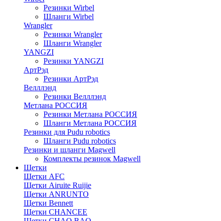
Резинки Wirbel
Шланги Wirbel
Wrangler
Резинки Wrangler
Шланги Wrangler
YANGZI
Резинки YANGZI
АртРэд
Резинки АртРэд
Велллэнд
Резинки Велллэнд
Метлана РОССИЯ
Резинки Метлана РОССИЯ
Шланги Метлана РОССИЯ
Резинки для Pudu robotics
Шланги Pudu robotics
Резинки и шланги Magwell
Комплекты резинок Magwell
Щетки
Щетки AFC
Щетки Airuite Ruijie
Щетки ANRUNTO
Щетки Bennett
Щетки CHANCEE
Щетки CHAO BAO