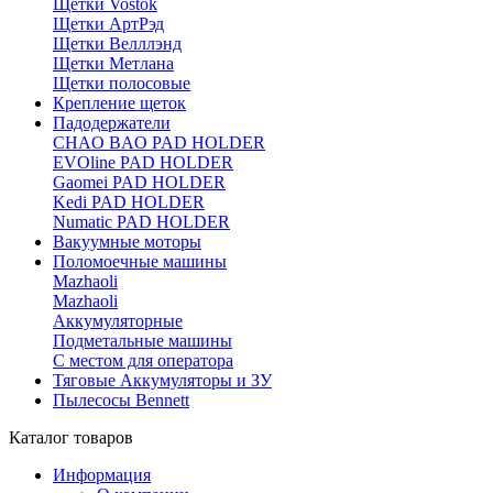
Щетки Vostok
Щетки АртРэд
Щетки Велллэнд
Щетки Метлана
Щетки полосовые
Крепление щеток
Падодержатели
CHAO BAO PAD HOLDER
EVOline PAD HOLDER
Gaomei PAD HOLDER
Kedi PAD HOLDER
Numatic PAD HOLDER
Вакуумные моторы
Поломоечные машины
Mazhaoli
Mazhaoli
Аккумуляторные
Подметальные машины
С местом для оператора
Тяговые Аккумуляторы и ЗУ
Пылесосы Bennett
Каталог товаров
Информация