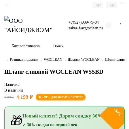
0
0
+7(927)039-79-84
0
zakaz@acgmclean.ru
Каталог товаров
Резинки и шланги
WGCLEAN
Шланги WGCLEAN
Шланг сливн
Шланг сливной WGCLEAN W55BD
Наличие:
В наличии
4 199 ₽
🔥 -30% для новых клиентов
5 999 ₽
-30%
Новый клиент? Дарим скидку 30%!
🎁
✓ 30% скидка на первый чек