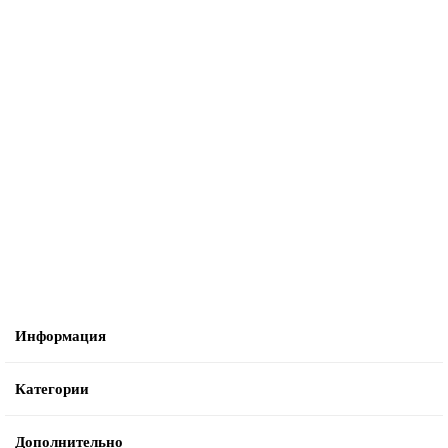
Шланг всасывающий WGCLEAN W55BD
3152 ₽
В корзину
Информация
Категории
Дополнительно