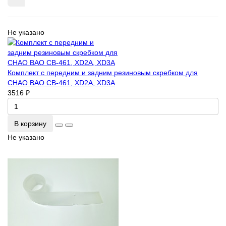
Не указано
Комплект с передним и задним резиновым скребком для
CHAO BAO СВ-461, ХD2А, ХD3А
3516 ₽
В корзину
Не указано