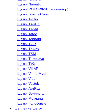
Щетки Numatic
Щетки ROTOWASH (эскалатор)
Щетки Shelby Clean
Щетки T-Flex
Щетки TAREX
Щетки TASKI
Щетки Tateo
Щетки Tennant
Щетки TOR
Щетки Truvox
Щетки TSM
Щетки Turbolava
Щетки TVX
Щетки VILAR
Щетки VinnerMyer
Щетки Viper
Щетки Vostok
Щетки АртРэд
Щетки Велллэнд
Щетки Метлана
Щетки полосовые
Крепление щеток