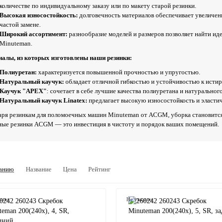
количестве по индивидуальному заказу или по макету старой резинки.
Высокая износостойкость:
долговечность материалов обеспечивает увеличен
частой замене.
Широкий ассортимент:
разнообразие моделей и размеров позволяет найти и
Minuteman.
алы, из которых изготовлены наши резинки:
Полиуретан:
характеризуется повышенной прочностью и упругостью.
Натуральный каучук:
обладает отличной гибкостью и устойчивостью к исти
Каучук "APEX"
: сочетает в себе лучшие качества полиуретана и натурального
Натуральный каучук Linatex:
предлагает высокую износостойкость и эластич
аря резинкам для поломоечных машин Minuteman от ACGM, уборка становится
ые резинки ACGM — это инвестиция в чистоту и порядок ваших помещений.
анию
Название
Цена
Рейтинг
зано
Не указано