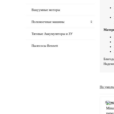
Вакуумные моторы
1687 ₽
Поломоечные машины
В корзину
Матери
Тяговые Аккумуляторы и ЗУ
Пылесосы Bennett
5.762-008.0
Благод
5.762-008.0 Щетка валиковая B40 R45
Надежн
(крепление "шестигранник")
7829 ₽
По умолч
В корзину
Не ука