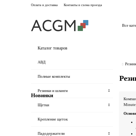
Оплата и доставка
Контакты и схема проезда
Все кат
Каталог товаров
АВД
Резин
Полные комплекты
Рези
Резинки и шланги
Новинки
Компан
Minute
Щетки
Не указано
Основ
Крепление щеток
MPVR05918 Скребок для Lavamatic
Падодержатели
15C35, 15B35, 2, SR, задний