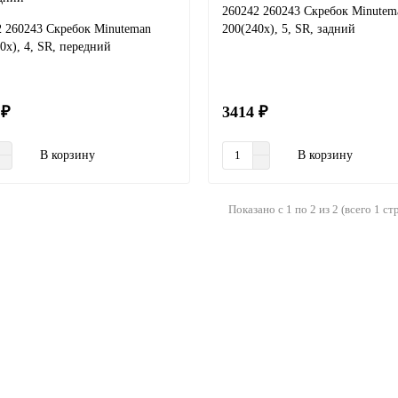
260242 260243 Скребок Minutem
2 260243 Скребок Minuteman
200(240x), 5, SR, задний
0x), 4, SR, передний
 ₽
3414 ₽
В корзину
В корзину
Показано с 1 по 2 из 2 (всего 1 ст