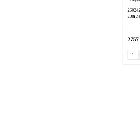
D181-501 D181-502
26024
200(24
Комплект скребков ACGM для
поломоечной машины Kedi GBZ D181
2757
(GBZ-D181-501//GBZ-D181-502 )
2024 ₽
В корзину
Не указано
4122528, 4122529 Комплект с передним и
задним скребком для Taski 455-750, 755,