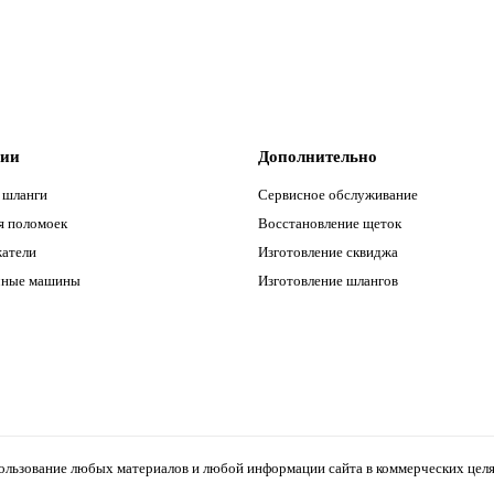
рии
Дополнительно
 шланги
Сервисное обслуживание
я поломоек
Восстановление щеток
атели
Изготовление сквиджа
чные машины
Изготовление шлангов
льзование любых материалов и любой информации сайта в коммерческих целях,