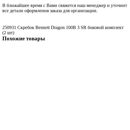
В ближайшее время с Вами свяжется наш менеджер и уточнит
все детали оформления заказа для организации.
250931 Скребок Bennett Dragon 100B
3
SR
боковой комплект
(2 шт)
Похожие товары
250781
250781 Скребок для Bennett S510b Basic, 3, SX, передний
1445 ₽
В корзину
Не указано
250952 Скребок Bennett S510b Basic, 4, SX, задний (new)