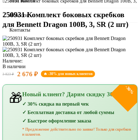
О компании
База знаний
250931 Комплект боковых скребков для Bennett Dragon 100B, 3, 
250931 Комплект боковых скребков
Сертификаты
Новости
для Bennett Dragon 100B, 3, SR (2 шт)
Оплата и доставка
Контакты
Наличие:
В наличии
2 676 ₽
🔥 -30% для новых клиентов
3 823 ₽
-30%
Новый клиент? Дарим скидку 30%!
🎁
✓ 30% скидка на первый чек
✓ Бесплатная доставка от любой суммы
✓ Быстрое оформление заказа
* Предложение действительно по заявке! Только для скребков
и шлангов.