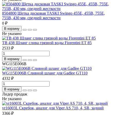
8504800 Щетка дисковая TASKI Swingo 455E, 455B, 755E,
755B, 430 мм, средней жесткости
0 ₽
В корзину
Не указано
TB 438 Шланг слива грязной воды Fiorentini ET 85
2533 ₽
В корзину
WG115E006B
WG115E006B Сливной шланг для Gadlee GT110
4332 ₽
В корзину
Лидер продаж
Не указано
vr16003L Скребок, аналог для Viper AS 710, 4, SR, задний
3366 ₽