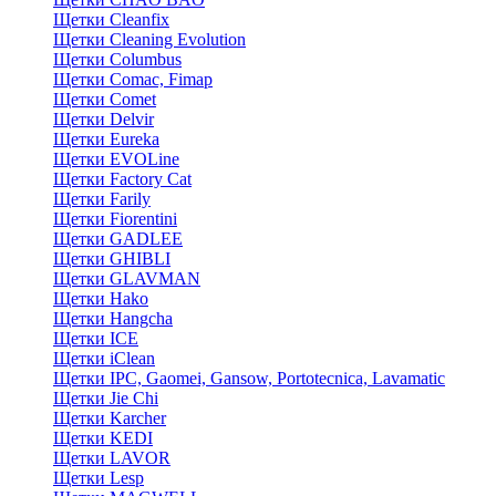
Щетки Cleanfix
Щетки Cleaning Evolution
Щетки Columbus
Щетки Comac, Fimap
Щетки Comet
Щетки Delvir
Щетки Eureka
Щетки EVOLine
Щетки Factory Cat
Щетки Farily
Щетки Fiorentini
Щетки GADLEE
Щетки GHIBLI
Щетки GLAVMAN
Щетки Hako
Щетки Hangcha
Щетки ICE
Щетки iClean
Щетки IPC, Gaomei, Gansow, Portotecnica, Lavamatic
Щетки Jie Chi
Щетки Karcher
Щетки KEDI
Щетки LAVOR
Щетки Lesp