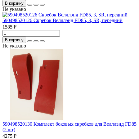
В корзину
Не указано
590498520126 Скребок Велллэнд FD85, 3, SR, передний
1585 ₽
В корзину
Не указано
590498520130 Комплект боковых скребков для Велллэнд FD85
(2 шт)
4275 ₽