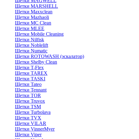
Щетки MAGWELL
Щетки MARSHELL
Щетки Maxxclean
Щетки Mazhaoli
Щетки MC Clean
Щетки MLEE
Щетки Mobile Cleaning
Щетки Nilfisk
Щетки Noblelift
Щетки Numatic
Щетки ROTOWASH (эскалатор)
Щетки Shelby Clean
Щетки T-Flex
Щетки TAREX
Щетки TASKI
Щетки Tateo
Щетки Tennant
Щетки TOR
Щетки Truvox
Щетки TSM
Щетки Turbolava
Щетки TVX
Щетки VILAR
Щетки VinnerMyer
Щетки Viper