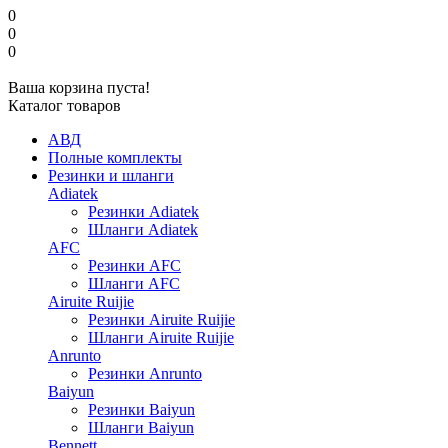
0
0
0
Ваша корзина пуста!
Каталог товаров
АВД
Полные комплекты
Резинки и шланги
Adiatek
Резинки Adiatek
Шланги Adiatek
AFC
Резинки AFC
Шланги AFC
Airuite Ruijie
Резинки Airuite Ruijie
Шланги Airuite Ruijie
Anrunto
Резинки Anrunto
Baiyun
Резинки Baiyun
Шланги Baiyun
Bennett