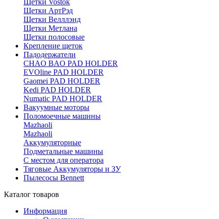
Щетки Vostok
Щетки АртРэд
Щетки Велллэнд
Щетки Метлана
Щетки полосовые
Крепление щеток
Падодержатели
CHAO BAO PAD HOLDER
EVOline PAD HOLDER
Gaomei PAD HOLDER
Kedi PAD HOLDER
Numatic PAD HOLDER
Вакуумные моторы
Поломоечные машины
Mazhaoli
Mazhaoli
Аккумуляторные
Подметальные машины
С местом для оператора
Тяговые Аккумуляторы и ЗУ
Пылесосы Bennett
Каталог товаров
Информация