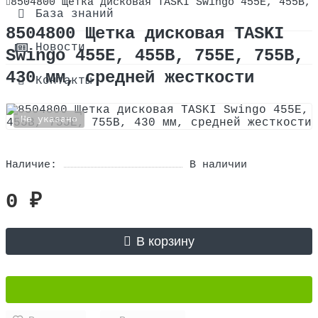
8504800 Щетка дисковая TASKI Swingo 455E, 455B, 
О компании
База знаний
8504800 Щетка дисковая TASKI
Сертификаты
Новости
Swingo 455E, 455B, 755E, 755B,
430 мм, средней жесткости
Оплата и доставка
Контакты
Не указано
Наличие:
В наличии
0 ₽
В корзину