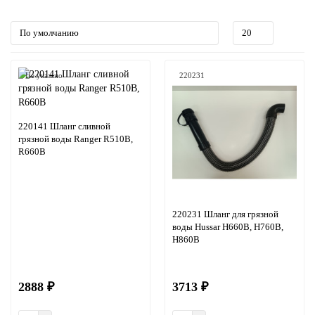
Не указано
220231
220141 Шланг сливной
грязной воды Ranger R510B,
R660B
220231 Шланг для грязной
воды Hussar H660B, H760B,
H860B
2888 ₽
3713 ₽