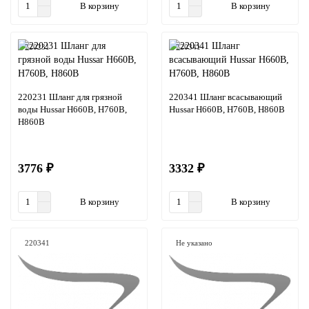
В корзину
В корзину
220231
220341
220231 Шланг для грязной
220341 Шланг всасывающий
воды Hussar H660B, H760B,
Hussar H660B, H760B, H860B
H860B
3776 ₽
3332 ₽
В корзину
В корзину
220341
Не указано