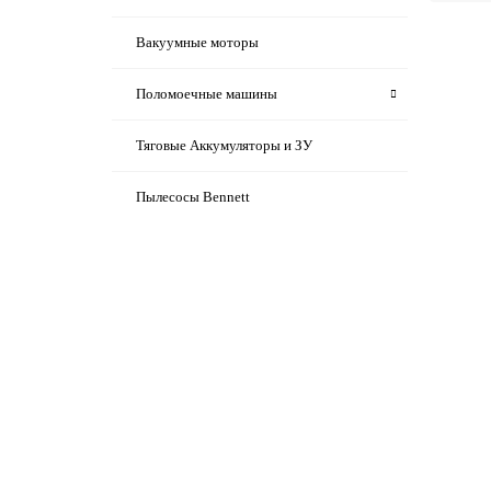
Вакуумные моторы
1687 ₽
Поломоечные машины
В корзину
Тяговые Аккумуляторы и ЗУ
Пылесосы Bennett
5.762-008.0
5.762-008.0 Щетка валиковая B40 R45
(крепление "шестигранник")
7829 ₽
В корзину