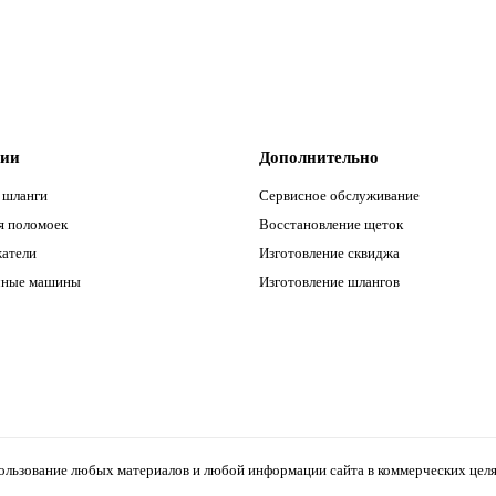
рии
Дополнительно
 шланги
Сервисное обслуживание
я поломоек
Восстановление щеток
атели
Изготовление сквиджа
чные машины
Изготовление шлангов
льзование любых материалов и любой информации сайта в коммерческих целях,