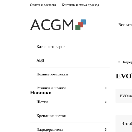
Оплата и доставка
Контакты и схема проезда
Все кат
Каталог товаров
АВД
Падод
Полные комплекты
EVO
Резинки и шланги
Новинки
EVOli
Щетки
Не указано
Крепление щеток
В это
MPVR05918 Скребок для Lavamatic
Падодержатели
15C35, 15B35, 2, SR, задний