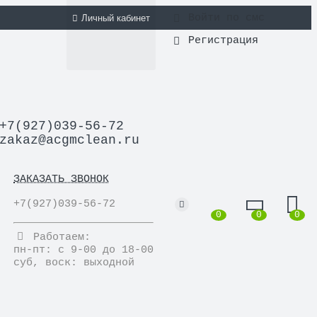
Войти по смс
Личный кабинет
Регистрация
+7(927)039-56-72
zakaz@acgmclean.ru
ЗАКАЗАТЬ ЗВОНОК
+7(927)039-56-72
0
0
0
Работаем:
пн-пт: с 9-00 до 18-00
суб, воск: выходной