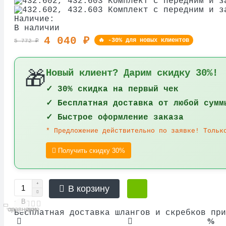
Наличие:
В наличии
4 040 ₽
🔥 -30% для новых клиентов
5 772 ₽
Новый клиент? Дарим скидку 30%!
🎁
✓ 30% скидка на первый чек
✓ Бесплатная доставка от любой сумм
✓ Быстрое оформление заказа
* Предложение действительно по заявке! Тольк
Получить скидку 30%
В корзину
В
В
сравнение
закладки
Бесплатная доставка шлангов и скребков при