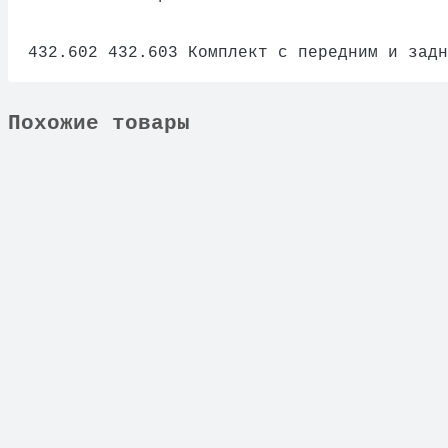
432.602
432.603 Комплект с передним и задн
Похожие товары
Не указано
Комплект с передним и задним скребком для C
3884 ₽
В корзину
430.604 430.605
430.604, 430.605. Комплект с задним и перед