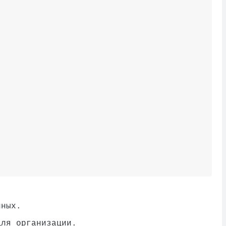
нных.
для организации.