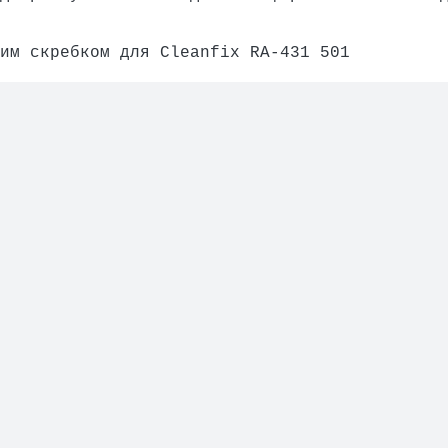
им скребком для Cleanfix RA-431
501
leanfix RA-505,605, New version
ним скребком для Cleanfix RA-431, 3 (2 шт)