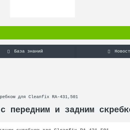
База знаний
Новос
ребком для Cleanfix RA-431,501
 с передним и задним скребк