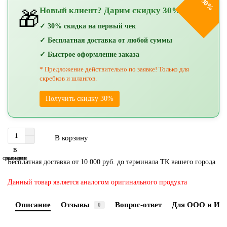
-30%
Новый клиент? Дарим скидку 30%!
🎁
✓ 30% скидка на первый чек
✓ Бесплатная доставка от любой суммы
✓ Быстрое оформление заказа
* Предложение действительно по заявке! Только для
скребков и шлангов.
Получить скидку 30%
В корзину
В
В
сравнение
закладки
Бесплатная доставка от 10 000 руб. до терминала ТК вашего города
Данный товар является аналогом оригинального продукта
Описание
Отзывы
Вопрос-ответ
Для ООО и ИП
0