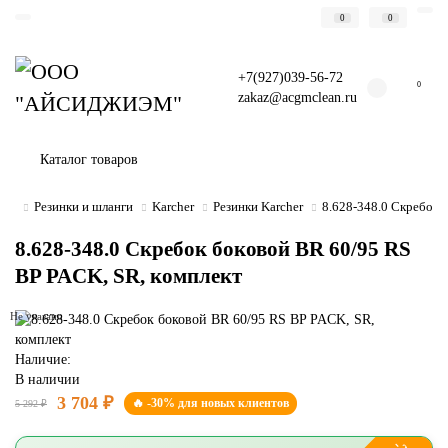
0
0
+7(927)039-56-72
0
zakaz@acgmclean.ru
Каталог товаров
Резинки и шланги
Karcher
Резинки Karcher
8.628-348.0 Скребок 
8.628-348.0 Скребок боковой BR 60/95 RS
BP PACK, SR, комплект
Не указано
Наличие:
В наличии
3 704 ₽
🔥 -30% для новых клиентов
5 292 ₽