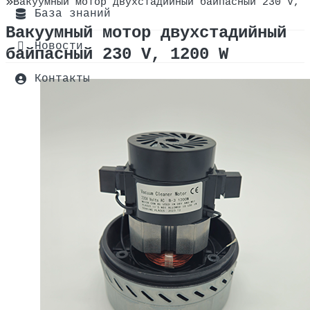
Вакуумный мотор двухстадийный байпасный 230 V, 
О компании
База знаний
Вакуумный мотор двухстадийный
Сертификаты
Новости
байпасный 230 V, 1200 W
Оплата и доставка
Контакты