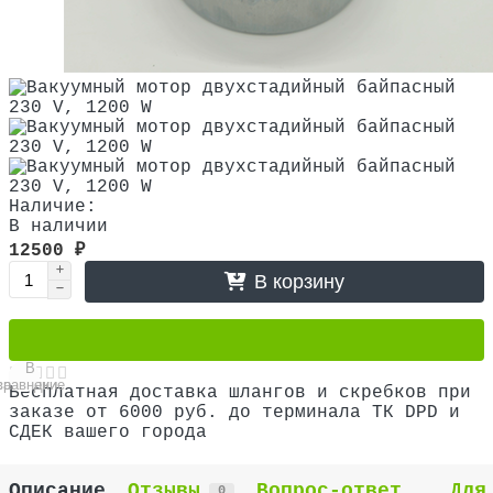
Наличие:
В наличии
12500 ₽
В корзину
В
В
сравнение
закладки
Бесплатная доставка шлангов и скребков при
заказе от 6000 руб. до терминала ТК DPD и
СДЕК вашего города
Описание
Отзывы
Вопрос-ответ
Для
0