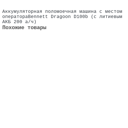
Аккумуляторная поломоечная машина с местом
оператораBennett Dragoon D100b (с литиевым
АКБ 200 а/ч)
Похожие товары
Не указано
Аккумуляторная поломоечная машина с местом
оператора Bennett Ranger R660b (с гелевым АКБ
160A)
604800 ₽
В корзину
Не указано