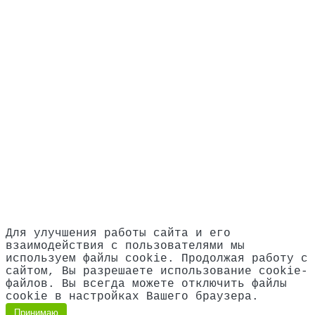
Аккумуляторная поломоечная машина с местом
оператора Bennett Dragoon D100b (с гелевыми
АКБ 226 а/ч)
1871735 ₽
В корзину
Для улучшения работы сайта и его
взаимодействия с пользователями мы
используем файлы cookie. Продолжая работу с
сайтом, Вы разрешаете использование cookie-
файлов. Вы всегда можете отключить файлы
cookie в настройках Вашего браузера.
Принимаю