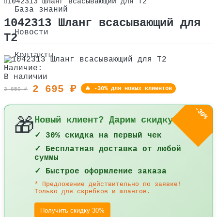
1042313 Шланг всасывающий для Т2
О компании
База знаний
1042313 Шланг всасывающий для
Сертификаты
Новости
Т2
Оплата и доставка
Контакты
Наличие:
В наличии
2 695 ₽
🔥 -30% для новых клиентов
3 850 ₽
-30%
Новый клиент? Дарим скидку 30%!
🎁
✓ 30% скидка на первый чек
✓ Бесплатная доставка от любой
суммы
✓ Быстрое оформление заказа
* Предложение действительно по заявке!
Только для скребков и шлангов.
Получить скидку 30%