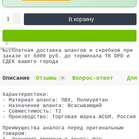
В корзину
В
В
равнение
закладки
Бесплатная доставка шлангов и скребков при
заказе от 6000 руб. до терминала ТК DPD и
СДЕК вашего города
Описание
Отзывы
Вопрос-ответ
Для
0
Характеристики:
- Материал шланга: ПВХ, Полиуретан
- Назначение шланга: Всасывающий
- Совместимость: T2
- Производство: Торговая марка ACGM, Россия
Преимущества аналога перед оригинальным
товаром: