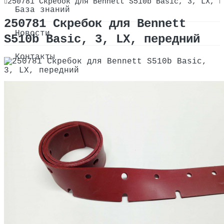
250781 Скребок для Bennett S510b Basic, 3, LX, п
О компании
База знаний
250781 Скребок для Bennett
Сертификаты
Новости
S510b Basic, 3, LX, передний
Оплата и доставка
Контакты