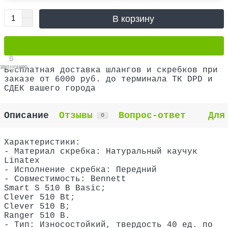
В корзину
В
В
равнение
закладки
Бесплатная доставка шлангов и скребков при
заказе от 6000 руб. до терминала ТК DPD и
СДЕК вашего города
Описание
Отзывы
Вопрос-ответ
Для
0
Характеристики:
- Материал скребка: Натуральный каучук
Linatex
- Исполнение скребка: Передний
- Совместимость: Bennett
Smart S 510 B Basic;
Clever 510 Bt;
Clever 510 B;
Ranger 510 B.
- Тип: Износостойкий, твердость 40 ед. по