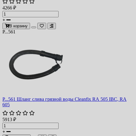
4266 ₽
В корзину
P...561
P...561 Шланг слива грязной воды Cleanfix RA 505 IBC, RA
605
5913 ₽