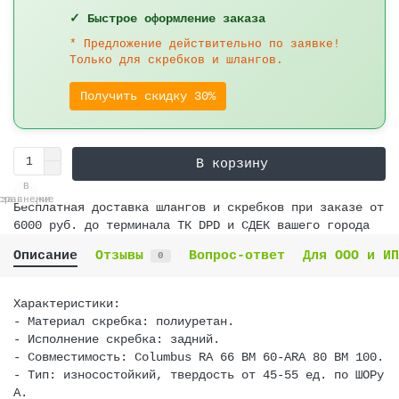
✓ Быстрое оформление заказа
* Предложение действительно по заявке!
Только для скребков и шлангов.
Получить скидку 30%
В корзину
В
В
сравнение
закладки
Бесплатная доставка шлангов и скребков при заказе от
6000 руб. до терминала ТК DPD и СДЕК вашего города
Описание
Отзывы
Вопрос-ответ
Для ООО и ИП
0
Характеристики:
- Материал скребка: полиуретан.
- Исполнение скребка: задний.
- Совместимость: Columbus RA 66 BM 60-ARA 80 BM 100.
- Тип: износостойкий, твердость от 45-55 ед. по ШОРу
А.