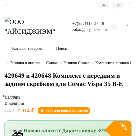
0
0
+7(927)417-37-19
0
zakaz@acgmclean.ru
Каталог товаров
Резинки и шланги
Comac
Резинки Comac
Комплекты резинок Co
420649 и 420648 Комплект с передним и
задним скребком для Сомас Vispa 35 В-Е
Не указано
Наличие:
В наличии
2 314 ₽
🔥 -30% для новых клиентов
3 305 ₽
-30%
Новый клиент? Дарим скидку 30%!