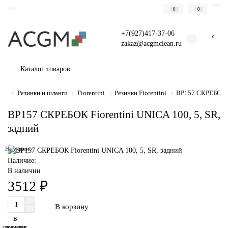
0
0
+7(927)417-37-06
0
zakaz@acgmclean.ru
Каталог товаров
Резинки и шланги
Fiorentini
Резинки Fiorentini
BP157 СКРЕБОК Fi
BP157 СКРЕБОК Fiorentini UNICA 100, 5, SR,
задний
Не указано
Наличие:
В наличии
3512 ₽
В корзину
В
В
сравнение
закладки