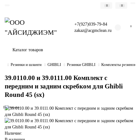
0
0
+7(927)039-79-84
0
zakaz@acgmclean.ru
Каталог товаров
Резинки и шланги
GHIBLI
Резинки GHIBLI
Комплекты резинок G
39.0110.00 и 39.0111.00 Комплект с
передним и задним скребком для Ghibli
Round 45 (sx)
Не указано
Наличие:
В наличии