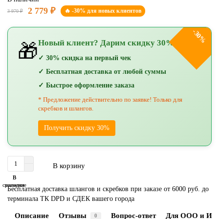
2 779 ₽
🔥 -30% для новых клиентов
3 970 ₽
-30%
Новый клиент? Дарим скидку 30%!
🎁
✓ 30% скидка на первый чек
✓ Бесплатная доставка от любой суммы
✓ Быстрое оформление заказа
* Предложение действительно по заявке! Только для
скребков и шлангов.
Получить скидку 30%
В корзину
В
В
сравнение
закладки
Бесплатная доставка шлангов и скребков при заказе от 6000 руб. до
терминала ТК DPD и СДЕК вашего города
Описание
Отзывы
Вопрос-ответ
Для ООО и ИП
0