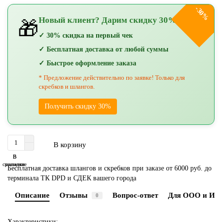
-30%
Новый клиент? Дарим скидку 30%!
🎁
✓ 30% скидка на первый чек
✓ Бесплатная доставка от любой суммы
✓ Быстрое оформление заказа
* Предложение действительно по заявке! Только для
скребков и шлангов.
Получить скидку 30%
В корзину
В
В
сравнение
закладки
Бесплатная доставка шлангов и скребков при заказе от 6000 руб. до
терминала ТК DPD и СДЕК вашего города
Описание
Отзывы
Вопрос-ответ
Для ООО и ИП
0
Характеристики: