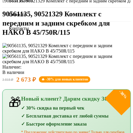
О компании
База знаний
90561135, 90521329 Комплект с передним и задним скребком д
90561135, 90521329 Комплект с
Сертификаты
Новости
передним и задним скребком для
Оплата и доставка
Контакты
HAKO B 45/750R/115
Наличие:
В наличии
2 673 ₽
🔥 -30% для новых клиентов
3 818 ₽
-30%
Новый клиент? Дарим скидку 30%!
🎁
✓ 30% скидка на первый чек
✓ Бесплатная доставка от любой суммы
✓ Быстрое оформление заказа
* Предложение действительно по заявке! Только для скребков