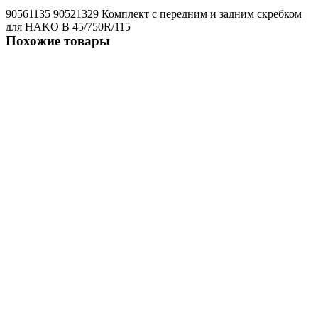
90561135
90521329 Комплект с передним и задним скребком
для HAKO B 45/750R/115
Похожие товары
Не указано
Комплект с передним и задним полиуретановым скребком для
HAKO B 90
6353 ₽