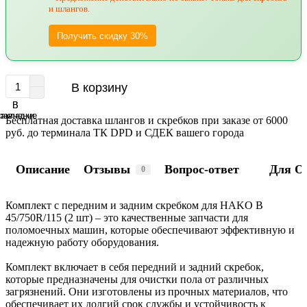
и шлангов.
Получить скидку 30%
В корзину
В
В
равнение
закладки
Бесплатная доставка шлангов и скребков при заказе от 6000
руб. до терминала ТК DPD и СДЕК вашего города
Описание
Отзывы
Вопрос-ответ
Для О
0
Комплект с передним и задним скребком для HAKO B
45/750R/115 (2 шт) – это качественные запчасти для
поломоечных машин, которые обеспечивают эффективную и
надежную работу оборудования.
Комплект включает в себя передний и задний скребок,
которые предназначены для очистки пола от различных
загрязнений. Они изготовлены из прочных материалов, что
обеспечивает их долгий срок службы и устойчивость к