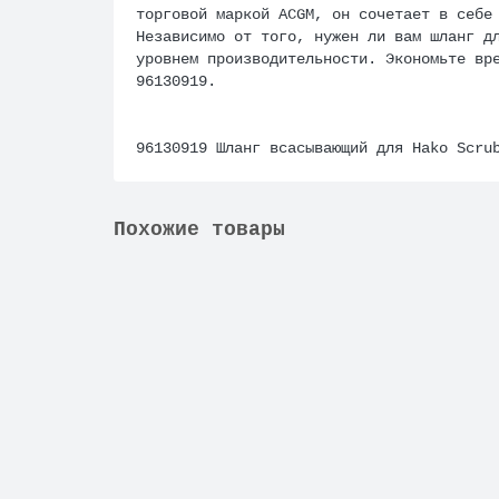
торговой маркой ACGM, он сочетает в себе
Независимо от того, нужен ли вам шланг д
уровнем производительности. Экономьте вр
96130919.
96130919 Шланг всасывающий для Hako Scru
Похожие товары
96130919