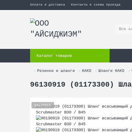
Оплата и доставка
Контакты и схема проезда
Все к
Каталог товаров
Резинки и шланги
HAKO
Шланги HAKO
96130919 (01173300) Шла
96130919