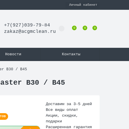
Личный кабинет
+7(927)039-79-84
0
0
0
zakaz@acgmclean.ru
Новости
Контакты
er B30 / В45
master B30 / В45
Доставим за 3-5 дней
Все виды оплат
Акции, скидки,
тов
подарки
Расширенная гарантия