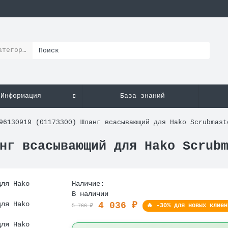
атегории
Информация
База знаний
96130919 (01173300) Шланг всасывающий для Hako Scrubmast
нг всасывающий для Hako Scrub
Наличие:
В наличии
4 036 ₽
🔥 -30% для новых клиен
5 766 ₽