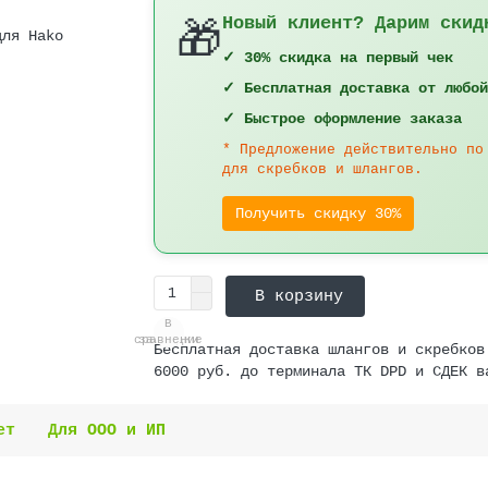
Новый клиент? Дарим скид
🎁
✓ 30% скидка на первый чек
✓ Бесплатная доставка от любой
✓ Быстрое оформление заказа
* Предложение действительно по
для скребков и шлангов.
Получить скидку 30%
В корзину
В
В
сравнение
закладки
Бесплатная доставка шлангов и скребков
6000 руб. до терминала ТК DPD и СДЕК в
ет
Для ООО и ИП