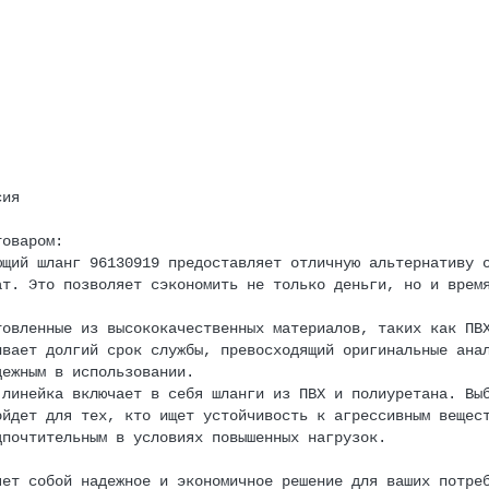
сия
товаром:
ющий шланг 96130919 предоставляет отличную альтернативу 
ат. Это позволяет сэкономить не только деньги, но и врем
товленные из высококачественных материалов, таких как ПВ
ивает долгий срок службы, превосходящий оригинальные ана
дежным в использовании.
 линейка включает в себя шланги из ПВХ и полиуретана. Вы
ойдет для тех, кто ищет устойчивость к агрессивным вещес
дпочтительным в условиях повышенных нагрузок.
яет собой надежное и экономичное решение для ваших потре