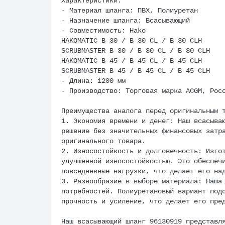
Характеристики:
- Материал шланга: ПВХ, Полиуретан
- Назначение шланга: Всасывающий
- Совместимость: Hako
HAKOMATIC B 30 / B 30 CL / B 30 CLH
SCRUBMASTER B 30 / B 30 CL / B 30 CLH
HAKOMATIC B 45 / B 45 CL / B 45 CLH
SCRUBMASTER B 45 / B 45 CL / B 45 CLH
- Длина: 1200 мм
- Производство: Торговая марка ACGM, Рос
Преимущества аналога перед оригинальным 
1. Экономия времени и денег: Наш всасыва
решение без значительных финансовых затр
оригинального товара.
2. Износостойкость и долговечность: Изго
улучшенной износостойкостью. Это обеспеч
повседневные нагрузки, что делает его на
3. Разнообразие в выборе материала: Наша
потребностей. Полиуретановый вариант под
прочность и усиление, что делает его пре
Наш всасывающий шланг 96130919 представл