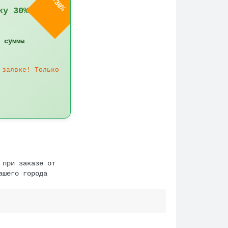
-30%
ку 30%!
 суммы
 заявке! Только
 при заказе от
ашего города