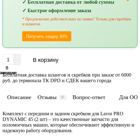
✓ Бесплатная доставка от любой суммы
✓ Быстрое оформление заказа
* Предложение действительно по заявке! Только для скребков
и шлангов.
Получить скидку 30%
В корзину
В
В
равнение
закладки
Бесплатная доставка шлангов и скребков при заказе от 6000
руб. до терминала ТК DPD и СДЕК вашего города
Описание
Отзывы
Вопрос-ответ
Для ОО
0
Комплект с передним и задним скребком для Lavor PRO
DYNAMIC 45 (2 шт) – это качественные запчасти для
поломоечных машин, которые обеспечивают эффективную и
надежную работу оборудования.