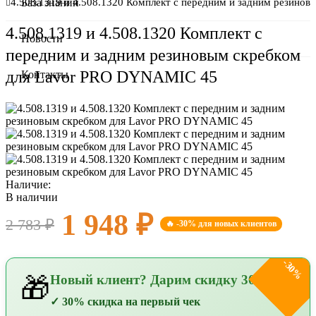
О компании
4.508.1319 и 4.508.1320 Комплект с передним и задним резин
База знаний
4.508.1319 и 4.508.1320 Комплект с
Сертификаты
Новости
передним и задним резиновым скребком
Оплата и доставка
для Lavor PRO DYNAMIC 45
Контакты
Наличие:
В наличии
1 948 ₽
2 783 ₽
🔥 -30% для новых клиентов
-30%
Новый клиент? Дарим скидку 30%!
🎁
✓ 30% скидка на первый чек