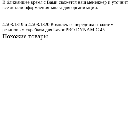
В ближайшее время с Вами свяжется наш менеджер и уточнит
все детали оформления заказа для организации.
4.508.1319 и 4.508.1320 Комплект с передним и задним
резиновым скребком для Lavor PRO DYNAMIC 45
Похожие товары
Не указано
4.508.1619, 4.508.1618 Комплект с передним и задним
скребком для Lavor PRO Comfort XXS 66
4431 ₽
В корзину
Не указано