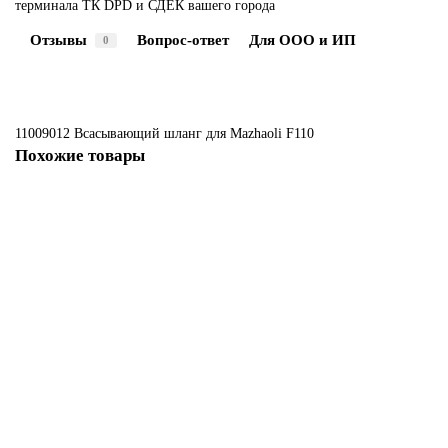
терминала ТК DPD и СДЕК вашего города
Отзывы
Вопрос-ответ
Для ООО и ИП
0
11009012 Всасывающий шланг для Mazhaoli F110
Похожие товары
60090010
60090010 Сливной шланг для Mazhaoli F30/F50/F60/F80/F110/M5