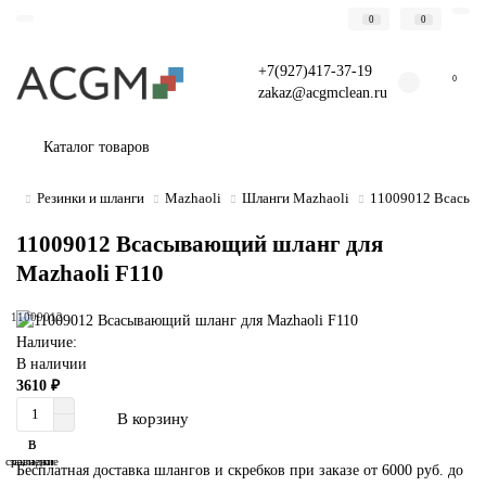
0
0
+7(927)417-37-19
0
zakaz@acgmclean.ru
Каталог товаров
Резинки и шланги
Mazhaoli
Шланги Mazhaoli
11009012 Всасыва
11009012 Всасывающий шланг для
Mazhaoli F110
11009012
Наличие:
В наличии
3610 ₽
В корзину
В
В
сравнение
закладки
Бесплатная доставка шлангов и скребков при заказе от 6000 руб. до