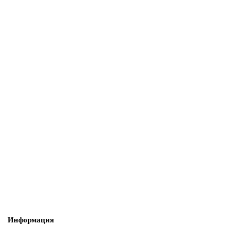
2369 ₽
В корзину
60090014
60090014 Всасывающий шланг для Mazhaoli F60
3252 ₽
В корзину
Информация