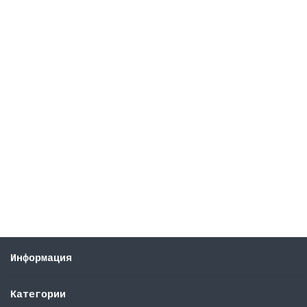
Не указано
Комплект с передним и задним полиуретановым
скребком для TSM Grand brio 43/45/55 E/B/BT (6900-
0005-0, 6900-0005-0)
7186 ₽
В корзину
Информация
Категории