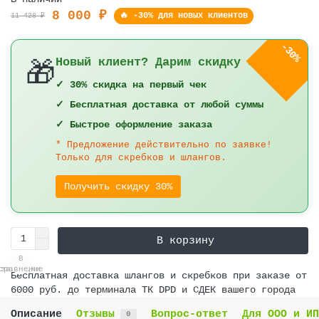
8 000 ₽
🔥 -30% для новых клиентов
11 428 ₽
-30%
Новый клиент? Дарим скидку 30%!
🎁
✓ 30% скидка на первый чек
✓ Бесплатная доставка от любой суммы
✓ Быстрое оформление заказа
* Предложение действительно по заявке!
Только для скребков и шлангов.
Получить скидку 30%
В корзину
В
В
сравнение
закладки
Бесплатная доставка шлангов и скребков при заказе от
6000 руб. до терминала ТК DPD и СДЕК вашего города
Описание
Отзывы
Вопрос-ответ
Для ООО и ИП
0