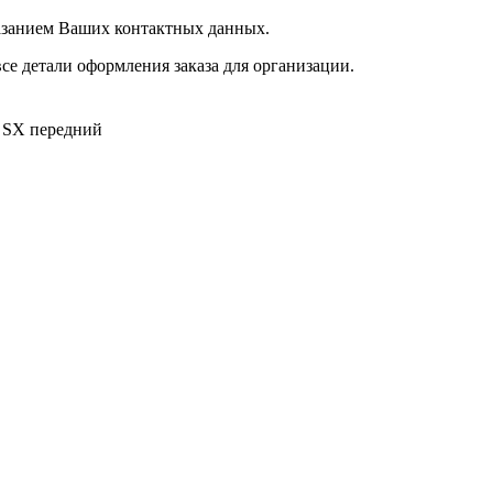
казанием Ваших контактных данных.
се детали оформления заказа для организации.
SX
передний
Myer S460/S530 (SJ530070, SJ53008005 и SJ53007007, SJ5300800