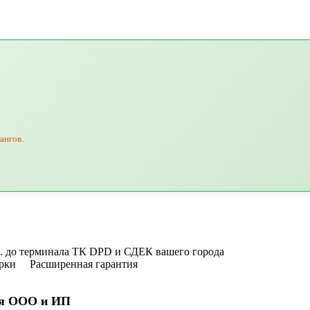
ангов.
уб. до терминала ТК DPD и СДЕК вашего города
рки
Расширенная гарантия
я ООО и ИП