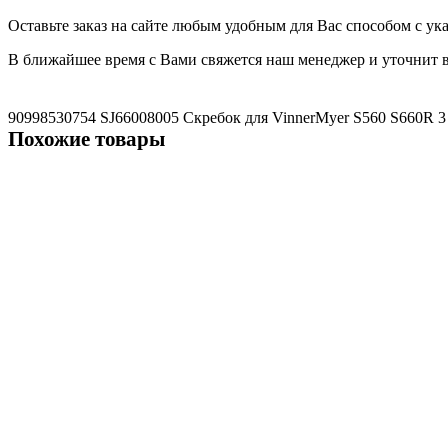
Оставьте заказ на сайте любым удобным для Вас способом с у
В ближайшее время с Вами свяжется наш менеджер и уточнит в
90998530754
SJ66008005 Скребок для VinnerMyer S560
S660R
3
Похожие товары
Не указано
Комплект с передним и задним резиновым скребком для Vinner
3919 ₽
В корзину
Не указано