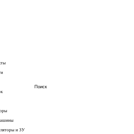
кты
ги
ок
оры
машины
ляторы и ЗУ