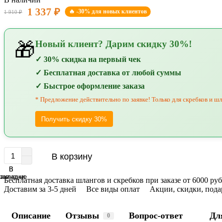
1 337 ₽
🔥 -30% для новых клиентов
1 910 ₽
Новый клиент? Дарим скидку 30%!
🎁
✓ 30% скидка на первый чек
✓ Бесплатная доставка от любой суммы
✓ Быстрое оформление заказа
* Предложение действительно по заявке! Только для скребков и шл
Получить скидку 30%
В корзину
В
В
равнение
закладки
Бесплатная доставка шлангов и скребков при заказе от 6000 р
Доставим за 3-5 дней
Все виды оплат
Акции, скидки, пода
Описание
Отзывы
Вопрос-ответ
Дл
0