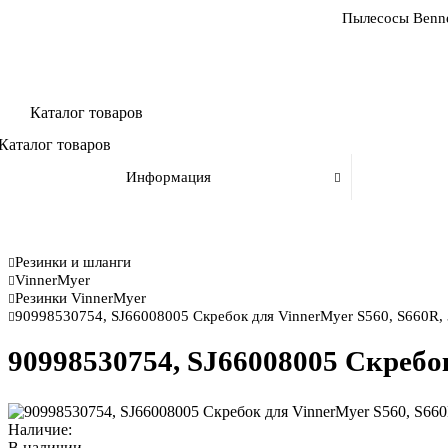
Пылесосы Benne
Каталог товаров
Каталог товаров
Информация
Резинки и шланги
VinnerMyer
Резинки VinnerMyer
90998530754, SJ66008005 Скребок для VinnerMyer S560, S660R, 
90998530754, SJ66008005 Скребок
Наличие:
В наличии