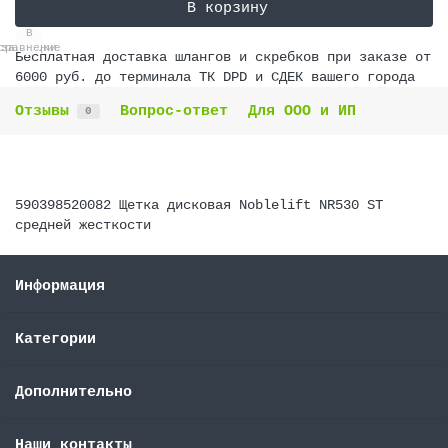
В корзину
В
В
сравнение
закладки
Бесплатная доставка шлангов и скребков при заказе от
6000 руб. до терминала ТК DPD и СДЕК вашего города
Отзывы
Вопрос-ответ
Для ООО и ИП
0
590398520082 Щетка дисковая Noblelift NR530 ST
средней жесткости
Информация
Категории
Дополнительно
Наши контакты