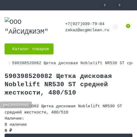
0
0
+7(927)039-79-84
0
zakaz@acgmclean.ru
Каталог товаров
590398520082 Щетка дисковая Noblelift NR530 ST сред
590398520082 Щетка дисковая
Noblelift NR530 ST средней
жесткости, 480/510
590398520082
Наличие:
В наличии
0 ₽