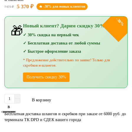
5 370 ₽
🔥 -30% для новых клиентов
7 671 ₽
-30%
Новый клиент? Дарим скидку 30%!
🎁
✓ 30% скидка на первый чек
✓ Бесплатная доставка от любой суммы
✓ Быстрое оформление заказа
* Предложение действительно по заявке! Только для
скребков и шлангов.
Получить скидку 30%
В корзину
В
В
сравнение
закладки
Бесплатная доставка шлангов и скребков при заказе от 6000 руб. до
терминала ТК DPD и СДЕК вашего города