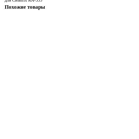
для Cleanfix RA-535
Похожие товары
Не указано
Комплект с передним и задним скребком для Cleanfix RA-505,605, New
version
3884 ₽
В корзину
430.604 430.605
430.604, 430.605. Комплект с задним и передним скребком для Cleanfix
RA-431, 3 (2 шт)