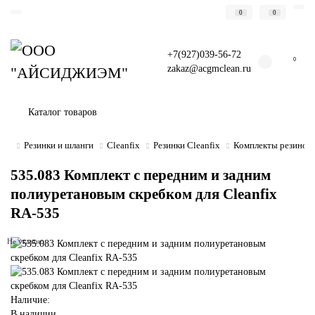
0
0
+7(927)039-56-72
0
zakaz@acgmclean.ru
Каталог товаров
Резинки и шланги
Cleanfix
Резинки Cleanfix
Комплекты резинок 
535.083 Комплект с передним и задним
полиуретановым скребком для Cleanfix
RA-535
Не указано
Наличие:
В наличии