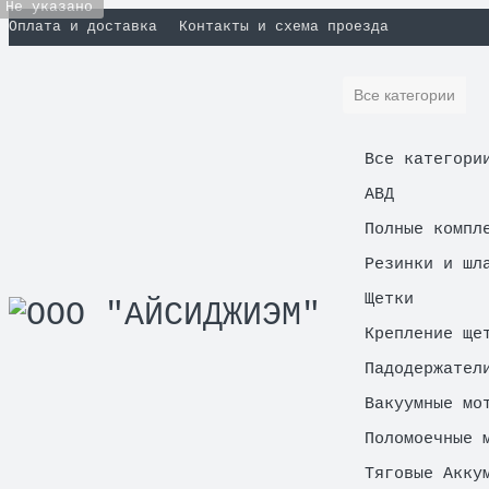
Не указано
Оплата и доставка
Контакты и схема проезда
Все категории
Все категори
АВД
Полные компл
Резинки и шл
Щетки
Крепление ще
Падодержател
Вакуумные мо
Поломоечные 
Тяговые Акку