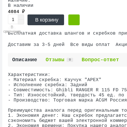
Наличие:
В наличии
4084 ₽
В корзину
В
В
сравнение
закладки
Бесплатная доставка шлангов и скребков при
Доставим за 3-5 дней
Все виды оплат
Акци
Описание
Отзывы
Вопрос-ответ
0
Характеристики:
- Материал скребка: Каучук "APEX"
- Исполнение скребка: Задний
- Совместимость: Ghibli RANGER R 115 FD 75
- Тип: Износостойкий, твердость 45 ед. по 
- Производство: Торговая марка ACGM Россия
Преимущества аналога перед оригинальным то
1. Экономия денег: Наш скребок предлагаетс
сэкономить бюджет вашей электронной коммер
2. Экономия времени: Покупка нашего аналог