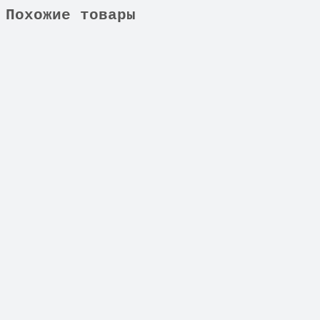
Похожие товары
39.0111.00
39.0111.00 Скребок для GHIBLI Round 45, 4, 
2883 ₽
В корзину
Не указано