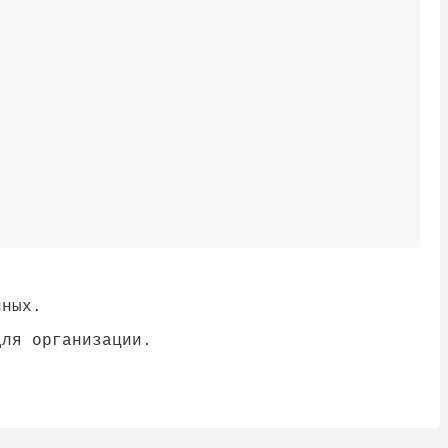
нных.
для организации.