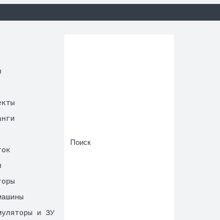
и
екты
анги
ток
и
торы
машины
муляторы и ЗУ