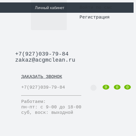
Войти по смс
Личный кабинет
Регистрация
+7(927)039-79-84
zakaz@acgmclean.ru
ЗАКАЗАТЬ ЗВОНОК
+7(927)039-79-84
0
0
0
Работаем:
пн-пт: с 9-00 до 18-00
суб, воск: выходной