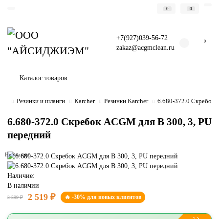
0
0
+7(927)039-56-72
0
zakaz@acgmclean.ru
Каталог товаров
Резинки и шланги
Karcher
Резинки Karcher
6.680-372.0 Скребок 
6.680-372.0 Скребок ACGM для B 300, 3, PU
передний
Не указано
Наличие:
В наличии
2 519 ₽
🔥 -30% для новых клиентов
3 599 ₽