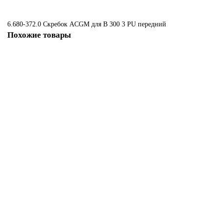
6.680-372.0 Скребок ACGM для B 300
3
PU передний
Похожие товары
5.036-996.0
5.036-996.0 Боковой фартук ACGM для B 110, B 150, B 200
1555 ₽