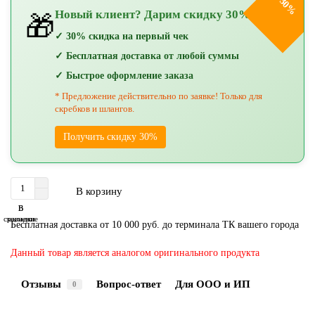
-30%
Новый клиент? Дарим скидку 30%!
🎁
✓ 30% скидка на первый чек
✓ Бесплатная доставка от любой суммы
✓ Быстрое оформление заказа
* Предложение действительно по заявке! Только для
скребков и шлангов.
Получить скидку 30%
В корзину
В
В
сравнение
закладки
Бесплатная доставка от 10 000 руб. до терминала ТК вашего города
Данный товар является аналогом оригинального продукта
Отзывы
Вопрос-ответ
Для ООО и ИП
0