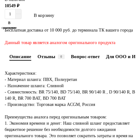
10549 ₽
В корзину
В
В
сравнение
закладки
Бесплатная доставка от 10 000 руб. до терминала ТК вашего города
Данный товар является аналогом оригинального продукта
Описание
Отзывы
Вопрос-ответ
Для ООО и ИП
0
Характеристики:
- Материал шланга: ПВХ, Полиуретан
- Назначение шланга: Сливной
- Совместимость: BR 75/140, BD 75/140, BR 90/140 R , D 90/140 R, B
140 R, BR 700 BAT, BD 700 BAT
- Производство: Торговая марка ACGM, Россия
Преимущества аналога перед оригинальным товаром:
1. Экономия времени и денег: Наш сливной шланг предоставляет
бюджетное решение без необходимости долгого ожидания
оригинального товара. Это позволяет сократить затраты и время на