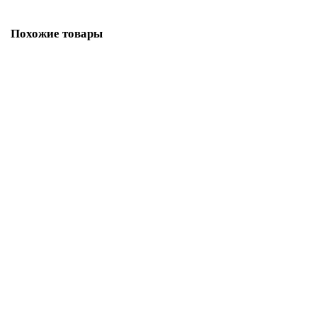
Похожие товары
9.763-659
9.763-659 Всасывающий шланг BD 70/75
4700 ₽
В корзину