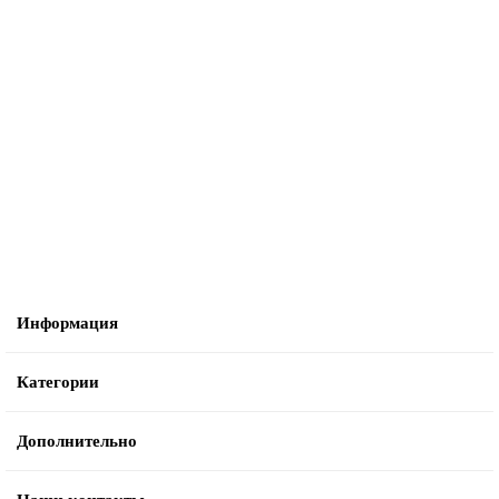
Не указано
6.390-609.0 Сливной шланг BR/BD 750/TRIKE
5611 ₽
В корзину
Информация
Категории
Дополнительно