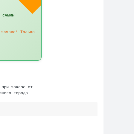
 суммы
 заявке! Только
 при заказе от
ашего города