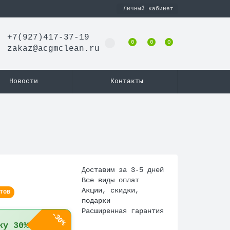
Личный кабинет
+7(927)417-37-19
0
0
0
zakaz@acgmclean.ru
Новости
Контакты
Доставим за 3-5 дней
Все виды оплат
Акции, скидки,
тов
подарки
Расширенная гарантия
-30%
ку 30%!