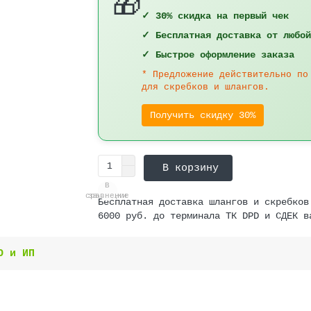
🎁
✓ 30% скидка на первый чек
✓ Бесплатная доставка от любой
✓ Быстрое оформление заказа
* Предложение действительно по
для скребков и шлангов.
Получить скидку 30%
В корзину
В
В
сравнение
закладки
Бесплатная доставка шлангов и скребков
6000 руб. до терминала ТК DPD и СДЕК в
О и ИП