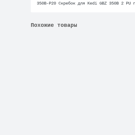
350B-P20 Скребок для Kedi GBZ 350B
2
PU
Похожие товары
Не указано
530B-P22, Скребок для Kedi GBZ-530В/520В/4
2279 ₽
В корзину
Не указано