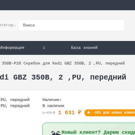
атегории
Информация
База знаний
350B-P20 Скребок для Kedi GBZ 350B, 2 ,PU, передний
di GBZ 350B, 2 ,PU, передний
Наличие:
В наличии
1 031 ₽
🔥 -30% для новых клиен
1 473 ₽
Новый клиент? Дарим скид