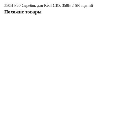
350B-P20 Скребок для Kedi GBZ 350B
2
SR
задний
Похожие товары
Не указано
530B-P22, Скребок для Kedi GBZ-530В/520В/430В3, PU, задний
2279 ₽
В корзину
Не указано
530B-P21, 530B-P22 Комплект с передним и задним скребком для KEDI
GBZ-530В/520В/430В