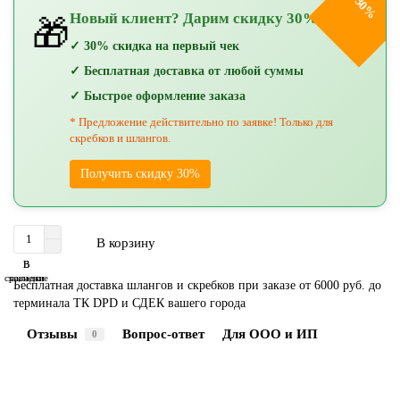
-30%
Новый клиент? Дарим скидку 30%!
🎁
✓ 30% скидка на первый чек
✓ Бесплатная доставка от любой суммы
✓ Быстрое оформление заказа
* Предложение действительно по заявке! Только для
скребков и шлангов.
Получить скидку 30%
В корзину
В
В
сравнение
закладки
Бесплатная доставка шлангов и скребков при заказе от 6000 руб. до
терминала ТК DPD и СДЕК вашего города
Отзывы
Вопрос-ответ
Для ООО и ИП
0