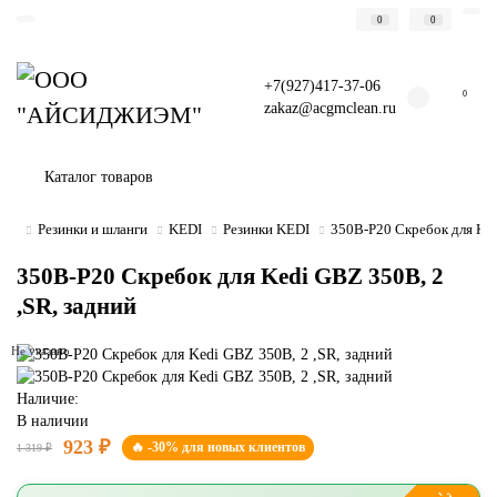
0
0
+7(927)417-37-06
0
zakaz@acgmclean.ru
Каталог товаров
Резинки и шланги
KEDI
Резинки KEDI
350B-P20 Скребок для Ked
350B-P20 Скребок для Kedi GBZ 350B, 2
,SR, задний
Не указано
Наличие:
В наличии
923 ₽
🔥 -30% для новых клиентов
1 319 ₽