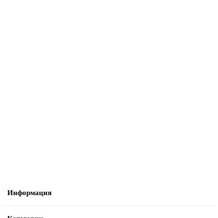
Комплект скребков ACGM для поломоечной машины Kedi GBZ D181
(GBZ-D181-501//GBZ-D181-502 )
2024 ₽
В корзину
Информация