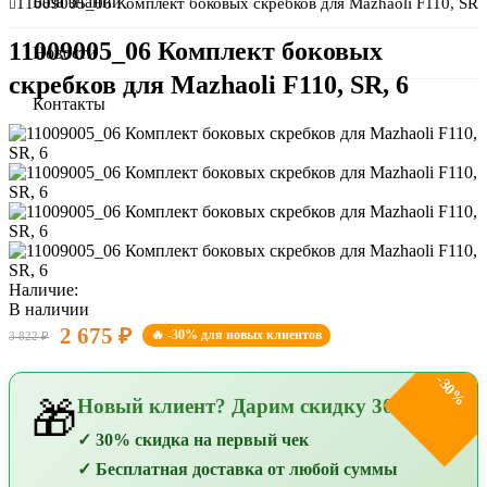
О компании
База знаний
11009005_06 Комплект боковых скребков для Mazhaoli F110, SR,
11009005_06 Комплект боковых
Сертификаты
Новости
скребков для Mazhaoli F110, SR, 6
Оплата и доставка
Контакты
Наличие:
В наличии
2 675 ₽
🔥 -30% для новых клиентов
3 822 ₽
-30%
Новый клиент? Дарим скидку 30%!
🎁
✓ 30% скидка на первый чек
✓ Бесплатная доставка от любой суммы