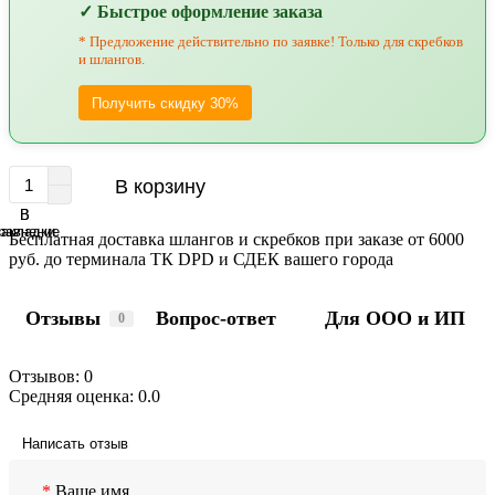
✓ Быстрое оформление заказа
* Предложение действительно по заявке! Только для скребков
и шлангов.
Получить скидку 30%
В корзину
В
В
равнение
закладки
Бесплатная доставка шлангов и скребков при заказе от 6000
руб. до терминала ТК DPD и СДЕК вашего города
Отзывы
Вопрос-ответ
Для ООО и ИП
0
Отзывов: 0
Средняя оценка: 0.0
Написать отзыв
Ваше имя