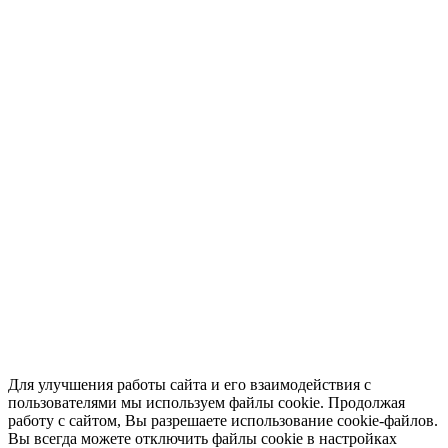
2690 ₽
В корзину
Не указано
110090013_11 Скребок для Mazhaoli F-110, SX, 6-4, комплект
3921 ₽
В корзину
Для улучшения работы сайта и его взаимодействия с
пользователями мы используем файлы cookie. Продолжая
работу с сайтом, Вы разрешаете использование cookie-файлов.
Вы всегда можете отключить файлы cookie в настройках