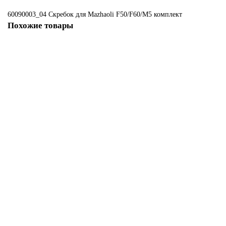
60090003_04 Скребок для Mazhaoli F50/F60/M5
комплект
Похожие товары
Не указано
110090013_11 Комплект с передним и задним скребком для Mazhaoli
F-110
3703 ₽
В корзину
10090001_02
10090001_02 Комплект с передним и задним скребком для Mazhaoli F1,