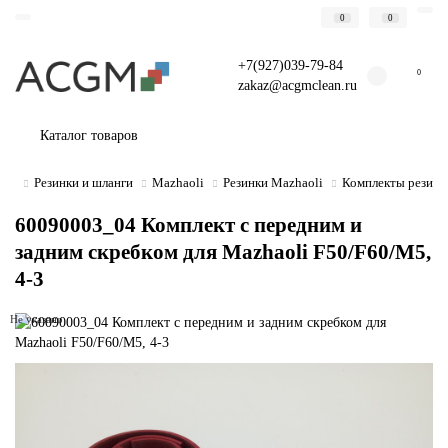
0
0
+7(927)039-79-84
0
zakaz@acgmclean.ru
Каталог товаров
Резинки и шланги
Mazhaoli
Резинки Mazhaoli
Комплекты резино
60090003_04 Комплект с передним и
задним скребком для Mazhaoli F50/F60/M5,
4-3
Не указано