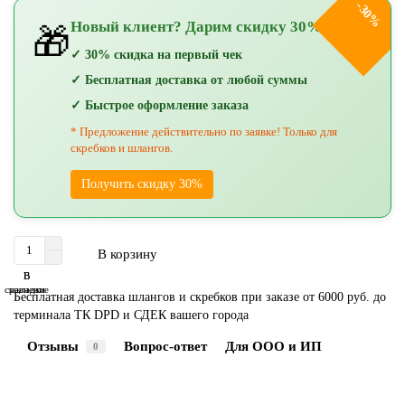
-30%
Новый клиент? Дарим скидку 30%!
🎁
✓ 30% скидка на первый чек
✓ Бесплатная доставка от любой суммы
✓ Быстрое оформление заказа
* Предложение действительно по заявке! Только для
скребков и шлангов.
Получить скидку 30%
В корзину
В
В
сравнение
закладки
Бесплатная доставка шлангов и скребков при заказе от 6000 руб. до
терминала ТК DPD и СДЕК вашего города
Отзывы
Вопрос-ответ
Для ООО и ИП
0