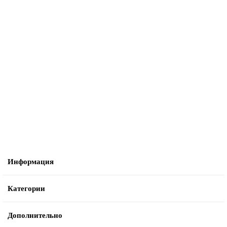
Не указано
110090013_11 Скребок для Mazhaoli F-110, SX, 6-4, комплект
3921 ₽
В корзину
Информация
Категории
Дополнительно