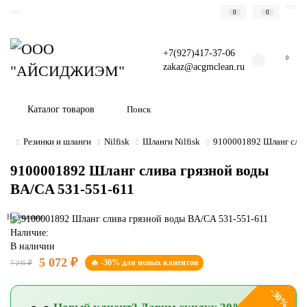
0
0
+7(927)417-37-06
0
zakaz@acgmclean.ru
Каталог товаров
Резинки и шланги
Nilfisk
Шланги Nilfisk
9100001892 Шланг слив
9100001892 Шланг слива грязной воды
BA/CA 531-551-611
Не указано
Наличие:
В наличии
5 072 ₽
🔥 -30% для новых клиентов
7 245 ₽
-30%