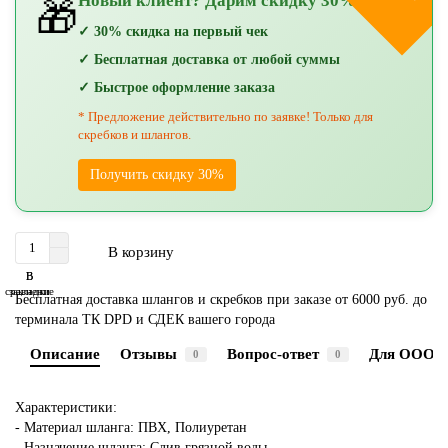
Новый клиент? Дарим скидку 30%!
🎁
✓ 30% скидка на первый чек
✓ Бесплатная доставка от любой суммы
✓ Быстрое оформление заказа
* Предложение действительно по заявке! Только для
скребков и шлангов.
Получить скидку 30%
В корзину
В
В
сравнение
закладки
Бесплатная доставка шлангов и скребков при заказе от 6000 руб. до
терминала ТК DPD и СДЕК вашего города
Описание
Отзывы
Вопрос-ответ
Для ООО 
0
0
Характеристики:
- Материал шланга: ПВХ, Полиуретан
- Назначение шланга: Слив грязной воды