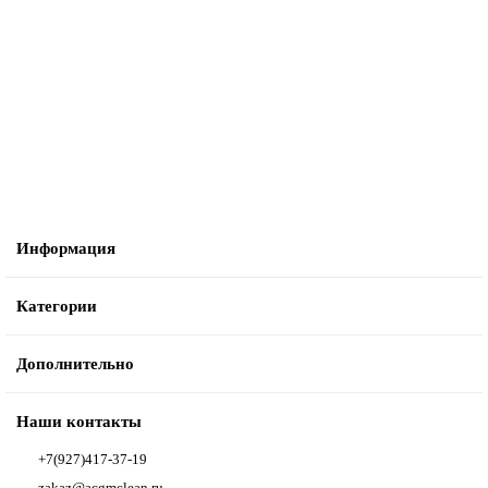
9100002444 Шланг осушителя для Nilfisk SC401
3326 ₽
В корзину
Информация
Категории
Дополнительно
Наши контакты
+7(927)417-37-19
zakaz@acgmclean.ru