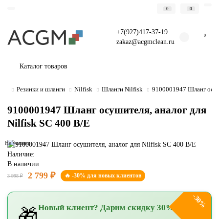
0
0
+7(927)417-37-19
0
zakaz@acgmclean.ru
Каталог товаров
Резинки и шланги
Nilfisk
Шланги Nilfisk
9100001947 Шланг осуши
9100001947 Шланг осушителя, аналог для
Nilfisk SC 400 B/E
Не указано
Наличие:
В наличии
2 799 ₽
🔥 -30% для новых клиентов
3 998 ₽
-30%
Новый клиент? Дарим скидку 30%!
🎁