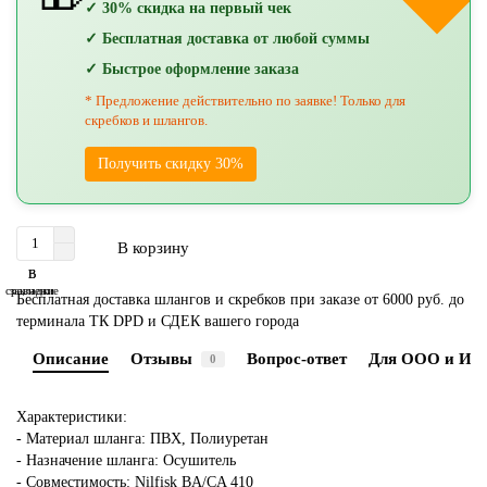
✓ 30% скидка на первый чек
✓ Бесплатная доставка от любой суммы
✓ Быстрое оформление заказа
* Предложение действительно по заявке! Только для
скребков и шлангов.
Получить скидку 30%
В корзину
В
В
сравнение
закладки
Бесплатная доставка шлангов и скребков при заказе от 6000 руб. до
терминала ТК DPD и СДЕК вашего города
Описание
Отзывы
Вопрос-ответ
Для ООО и ИП
0
Характеристики:
- Материал шланга: ПВХ, Полиуретан
- Назначение шланга: Осушитель
- Совместимость: Nilfisk BA/CA 410