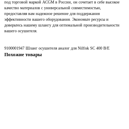
под торговой маркой ACGM в России, он сочетает в себе высокое
качество материалов с универсальной совместимостью,
предоставляя вам надежное решение для поддержания
эффективности вашего оборудования. Экономьте ресурсы и
доверьтесь нашему шлангу для оптимальной производительности
вашего осушителя.
9100001947 Шланг осушителя
аналог для Nilfisk SC 400 B/E
Похожие товары
Не указано
9095582000 Шланг осушителя L700mm, аналог для Nilfisk BA/CA 430S
/ 510S
3168 ₽
В корзину