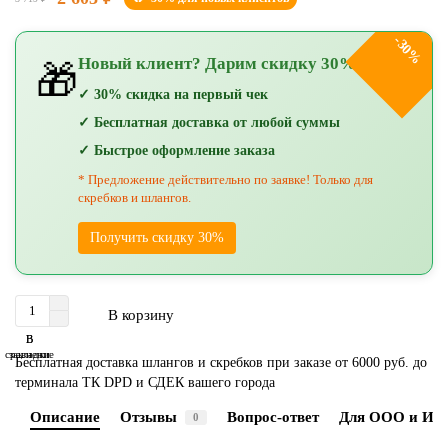
-30%
Новый клиент? Дарим скидку 30%!
🎁
✓ 30% скидка на первый чек
✓ Бесплатная доставка от любой суммы
✓ Быстрое оформление заказа
* Предложение действительно по заявке! Только для
скребков и шлангов.
Получить скидку 30%
В корзину
В
В
сравнение
закладки
Бесплатная доставка шлангов и скребков при заказе от 6000 руб. до
терминала ТК DPD и СДЕК вашего города
Описание
Отзывы
Вопрос-ответ
Для ООО и ИП
0