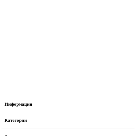
Не указано
Комплект с передним и задним скребком для Numatic TT 445/ TTB
4552/4045/4550
3275 ₽
В корзину
Информация
Категории