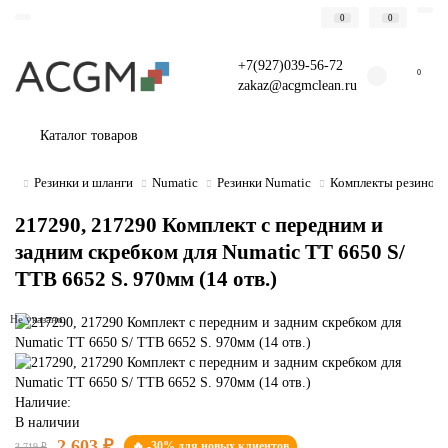
0
0
+7(927)039-56-72
0
zakaz@acgmclean.ru
Каталог товаров
Резинки и шланги
Numatic
Резинки Numatic
Комплекты резинок 
217290, 217290 Комплект с передним и
задним скребком для Numatic ТТ 6650 S/
TTB 6652 S. 970мм (14 отв.)
Не указано
Наличие:
В наличии
2 603 ₽
🔥 -30% для новых клиентов
3 719 ₽