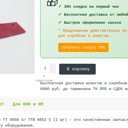
🎁
✓ 30% скидка на первый чек
✓ Бесплатная доставка от любой
✓ Быстрое оформление заказа
* Предложение действительно по
для скребков и шлангов.
Получить скидку 30%
В корзину
В
В
сравнение
закладки
Бесплатная доставка шлангов и скребков
6000 руб. до терминала ТК DPD и СДЕК в
ет
Для ООО и ИП
я ТТ 6650 S/ TTB 6652 S (2 шт) – это качественные запчас
ту оборудования.