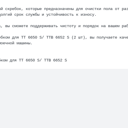
ий скребок, которые предназначены для очистки пола от ра
долгий срок службы и устойчивость к износу.
а, вы сможете поддерживать чистоту и порядок на вашем ра
ебком для ТТ 6650 S/ TTB 6652 S (2 шт), вы получаете кач
моечной машины.
бком для ТТ 6650 S/ TTB 6652 S
м скребком для Numatic TTV-678-300T