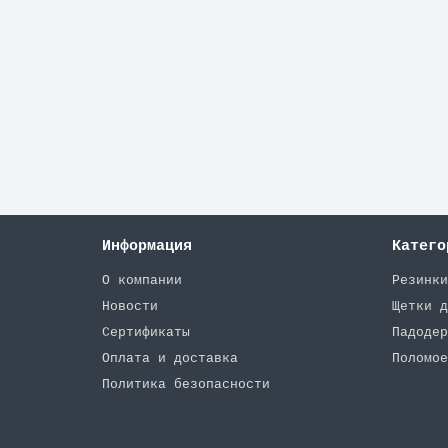
Комплект с передним и задним скребком для 
3275 ₽
В корзину
Информация
Катего
О компании
Резинки
Новости
Щетки д
Сертификаты
Падодер
Оплата и доставка
Поломое
Политика безопасности