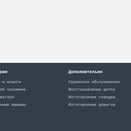
Numatic TT 445/ TTB 4552/4045/4550
рии
Дополнительно
 и шланги
Сервисное обслуживание
ля поломоек
Восстановление щеток
жатели
Изготовление сквиджа
чные машины
Изготовление шлангов