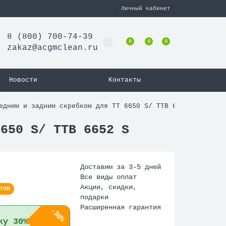
Личный кабинет
8 (800) 700-74-39
0
0
0
zakaz@acgmclean.ru
Новости
Контакты
едним и задним скребком для ТТ 6650 S/ TTB 6652 S
6650 S/ TTB 6652 S
Доставим за 3-5 дней
Все виды оплат
Акции, скидки,
тов
подарки
Расширенная гарантия
-30%
ку 30%!