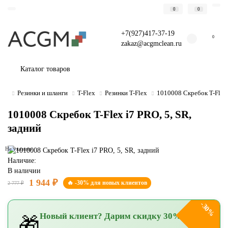
0
0
+7(927)417-37-19
0
zakaz@acgmclean.ru
Каталог товаров
Резинки и шланги
T-Flex
Резинки T-Flex
1010008 Скребок T-Flex 
1010008 Скребок T-Flex i7 PRO, 5, SR,
задний
Не указано
Наличие:
В наличии
1 944 ₽
🔥 -30% для новых клиентов
2 777 ₽
-30%
Новый клиент? Дарим скидку 30%!
🎁