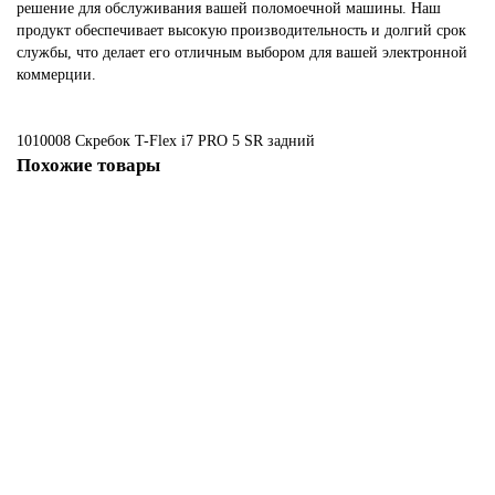
решение для обслуживания вашей поломоечной машины. Наш
продукт обеспечивает высокую производительность и долгий срок
службы, что делает его отличным выбором для вашей электронной
коммерции.
1010008 Скребок T-Flex i7 PRO
5
SR
задний
Похожие товары
Не указано
Скребок T-Flex T-34, 3, SR, передний old
1662 ₽
В корзину
Не указано