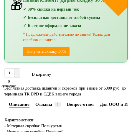
Новый клиент? Дарим скидку 30%!
🎁
✓ 30% скидка на первый чек
✓ Бесплатная доставка от любой суммы
✓ Быстрое оформление заказа
* Предложение действительно по заявке! Только для
скребков и шлангов.
Получить скидку 30%
В корзину
В
В
сравнение
закладки
Бесплатная доставка шлангов и скребков при заказе от 6000 руб. до
терминала ТК DPD и СДЕК вашего города
Описание
Отзывы
Вопрос-ответ
Для ООО и ИП
0
Характеристики:
- Материал скребка: Полиуретан
- Исполнение скребка: Передний