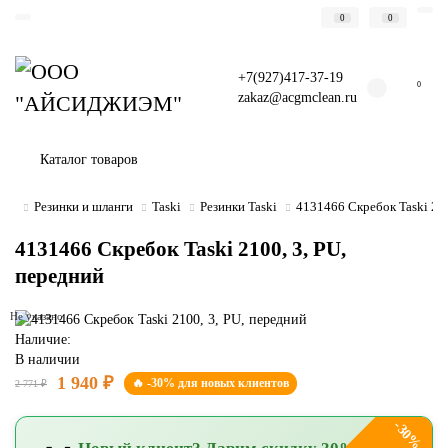
0
0
+7(927)417-37-19
0
zakaz@acgmclean.ru
Каталог товаров
Резинки и шланги
Taski
Резинки Taski
4131466 Скребок Taski 210
4131466 Скребок Taski 2100, 3, PU,
передний
Не указано
Наличие:
В наличии
1 940 ₽
🔥 -30% для новых клиентов
2 771 ₽
-30%