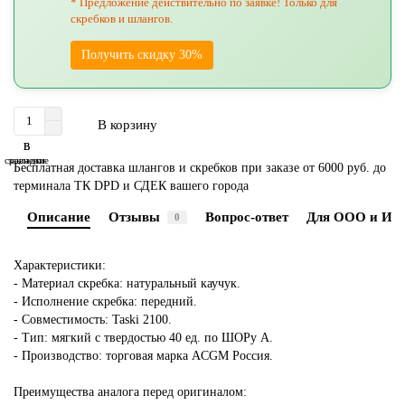
* Предложение действительно по заявке! Только для
скребков и шлангов.
Получить скидку 30%
В корзину
В
В
сравнение
закладки
Бесплатная доставка шлангов и скребков при заказе от 6000 руб. до
терминала ТК DPD и СДЕК вашего города
Описание
Отзывы
Вопрос-ответ
Для ООО и ИП
0
Характеристики:
- Материал скребка: натуральный каучук.
- Исполнение скребка: передний.
- Совместимость: Taski 2100.
- Тип: мягкий с твердостью 40 ед. по ШОРу A.
- Производство: торговая марка ACGM Россия.
Преимущества аналога перед оригиналом: