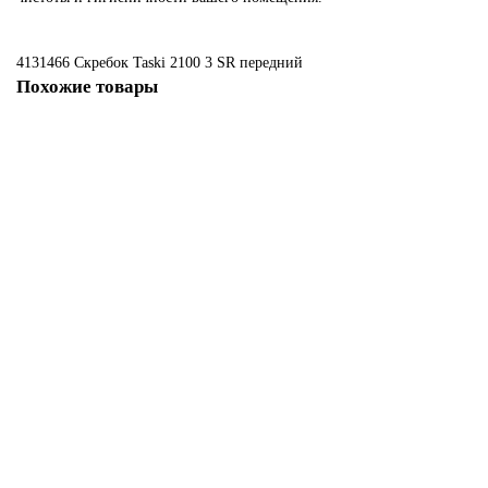
4131466 Скребок Taski 2100
3
SR
передний
Похожие товары
Не указано
4124565 Скребок Таски ХР, 3, SR, передний
1740 ₽
В корзину
Не указано
4127877 Скребок Таски ХР, 4, SR, задний