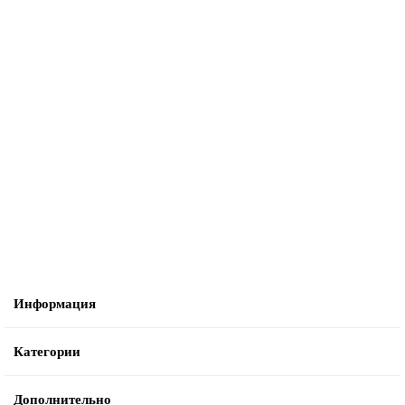
Не указано
6900-0005-0, Скребок TSM Grand brio 43/45/55 E/B/BT, 3, SX, 820 mm,
передний
1794 ₽
В корзину
Информация
Категории
Дополнительно