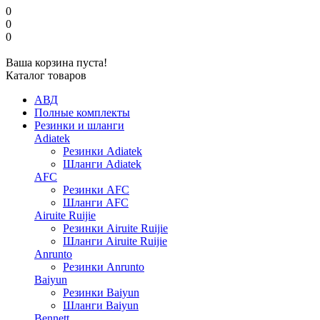
0
0
0
Ваша корзина пуста!
Каталог товаров
АВД
Полные комплекты
Резинки и шланги
Adiatek
Резинки Adiatek
Шланги Adiatek
AFC
Резинки AFC
Шланги AFC
Airuite Ruijie
Резинки Airuite Ruijie
Шланги Airuite Ruijie
Anrunto
Резинки Anrunto
Baiyun
Резинки Baiyun
Шланги Baiyun
Bennett