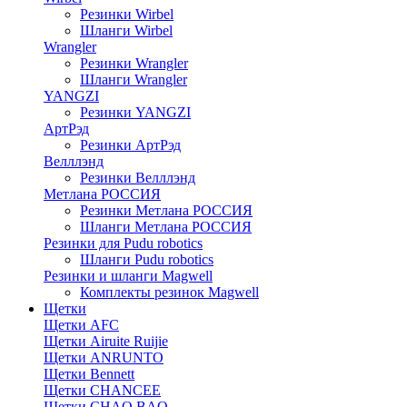
Резинки Wirbel
Шланги Wirbel
Wrangler
Резинки Wrangler
Шланги Wrangler
YANGZI
Резинки YANGZI
АртРэд
Резинки АртРэд
Велллэнд
Резинки Велллэнд
Метлана РОССИЯ
Резинки Метлана РОССИЯ
Шланги Метлана РОССИЯ
Резинки для Pudu robotics
Шланги Pudu robotics
Резинки и шланги Magwell
Комплекты резинок Magwell
Щетки
Щетки AFC
Щетки Airuite Ruijie
Щетки ANRUNTO
Щетки Bennett
Щетки CHANCEE
Щетки CHAO BAO