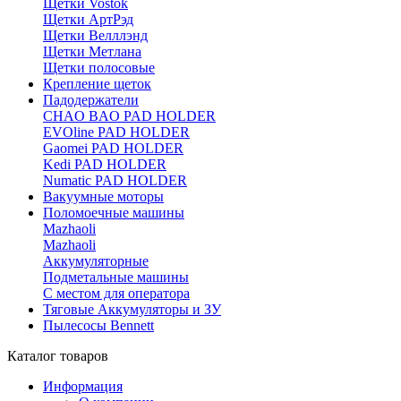
Щетки Vostok
Щетки АртРэд
Щетки Велллэнд
Щетки Метлана
Щетки полосовые
Крепление щеток
Падодержатели
CHAO BAO PAD HOLDER
EVOline PAD HOLDER
Gaomei PAD HOLDER
Kedi PAD HOLDER
Numatic PAD HOLDER
Вакуумные моторы
Поломоечные машины
Mazhaoli
Mazhaoli
Аккумуляторные
Подметальные машины
С местом для оператора
Тяговые Аккумуляторы и ЗУ
Пылесосы Bennett
Каталог товаров
Информация