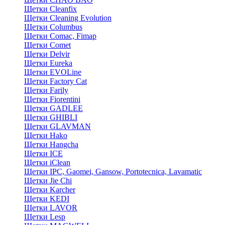
Щетки Cleanfix
Щетки Cleaning Evolution
Щетки Columbus
Щетки Comac, Fimap
Щетки Comet
Щетки Delvir
Щетки Eureka
Щетки EVOLine
Щетки Factory Cat
Щетки Farily
Щетки Fiorentini
Щетки GADLEE
Щетки GHIBLI
Щетки GLAVMAN
Щетки Hako
Щетки Hangcha
Щетки ICE
Щетки iClean
Щетки IPC, Gaomei, Gansow, Portotecnica, Lavamatic
Щетки Jie Chi
Щетки Karcher
Щетки KEDI
Щетки LAVOR
Щетки Lesp