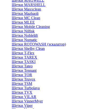
Щетки MAGWELL
Щетки MARSHELL
Щетки Maxxclean
Щетки Mazhaoli
Щетки MC Clean
Щетки MLEE
Щетки Mobile Cleaning
Щетки Nilfisk
Щетки Noblelift
Щетки Numatic
Щетки ROTOWASH (эскалатор)
Щетки Shelby Clean
Щетки T-Flex
Щетки TAREX
Щетки TASKI
Щетки Tateo
Щетки Tennant
Щетки TOR
Щетки Truvox
Щетки TSM
Щетки Turbolava
Щетки TVX
Щетки VILAR
Щетки VinnerMyer
Щетки Viper