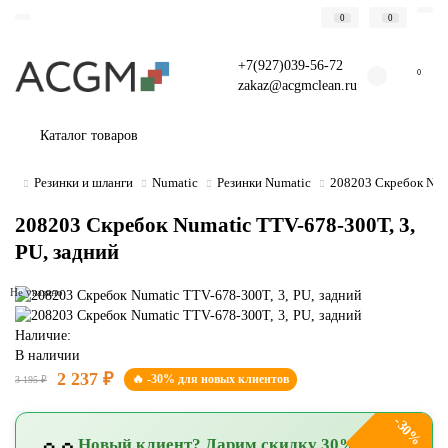
0
0
+7(927)039-56-72
0
zakaz@acgmclean.ru
Каталог товаров
Резинки и шланги
Numatic
Резинки Numatic
208203 Скребок Numa
208203 Скребок Numatic TTV-678-300T, 3,
PU, задний
Не указано
Наличие:
В наличии
2 237 ₽
🔥 -30% для новых клиентов
3 195 ₽
-30%
Новый клиент? Дарим скидку 30%!