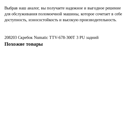
Выбрав наш аналог, вы получаете надежное и выгодное решение
для обслуживания поломоечной машины, которое сочетает в себе
доступность, износостойкость и высокую производительность.
208203 Скребок Numatic TTV-678-300T
3
PU
задний
Похожие товары
Не указано
Скребок Numatic TT 3450 S , 790 мм, (old) PU комплект
7517 ₽
В корзину
Не указано