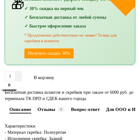
🎁
✓ 30% скидка на первый чек
✓ Бесплатная доставка от любой суммы
✓ Быстрое оформление заказа
* Предложение действительно по заявке! Только для
скребков и шлангов.
Получить скидку 30%
В корзину
В
В
сравнение
закладки
Бесплатная доставка шлангов и скребков при заказе от 6000 руб. до
терминала ТК DPD и СДЕК вашего города
Описание
Отзывы
Вопрос-ответ
Для ООО и ИП
0
Характеристики:
- Материал скребка: Полиуретан
- Исполнение скребка: Задний